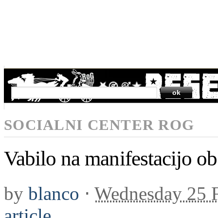
SEARCH
SOCIALNI CENTER ROG
Vabilo na manifestacijo ob 
by
blanco
⋅
Wednesday 25 
article