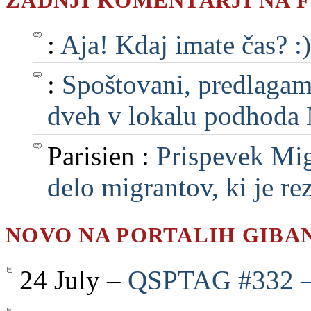
ZADNJI KOMENTARJI NA 
:
Aja! Kdaj imate čas? :)
:
Spoštovani, predlagam, 
dveh v lokalu podhoda M
Parisien :
Prispevek Mig
delo migrantov, ki je rezu
NOVO NA PORTALIH GIBA
24 July –
QSPTAG #332 — 