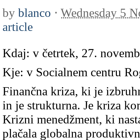
by
blanco
⋅
Wednesday 5 N
article
Kdaj: v četrtek, 27. novembr
Kje: v Socialnem centru Ro
Finančna kriza, ki je izbruh
in je strukturna. Je kriza k
Krizni menedžment, ki nasta
plačala globalna produktivna 