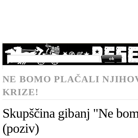
SEARCH
NE BOMO PLAČALI NJIHO
KRIZE!
Skupščina gibanj "Ne bomo
(poziv)